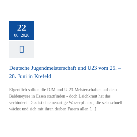
Deutsche
eisterschaft und
22
 25. – 28. Juni
n Krefeld
06, 2026
tverein
Rudern
Deutsche Jugendmeisterschaft und U23 vom 25. –
28. Juni in Krefeld
Eigentlich sollten die DJM und U-23-Meisterschaften auf dem
Baldeneysee in Essen stattfinden - doch Laichkraut hat das
verhindert. Dies ist eine neuartige Wasserpflanze, die sehr schnell
wächst und sich mit ihren derben Fasern allen [...]
m den Kühkopf