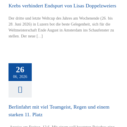
Krebs verhindert Endspurt von Lisas Doppelzweiers
Der dritte und letzte Weltcup des Jahres am Wochenende (26. bis
28. Juni 2026) in Luzern bot die beste Gelegenheit, sich für die
Weltmeisterschaft Ende August in Amsterdam ins Schaufenster zu
stellen. Der neue [...]
Berlinfahrt
mit
viel
Teamgeist,
26
Regen
und
06, 2026
einem
starken
11.
Platz
Berlinfahrt mit viel Teamgeist, Regen und einem
Hauptverein
starken 11. Platz
Jugend
Rugby