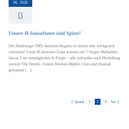
06, 2026
tverein
Rudern
Unsere B-JuniorInnen sind Spitze!
Die Hamburger DRV-Junioren-Regatta ist erneut sehr erfolgreich
verlaufen! Unser B-Junioren-Team kommt mit 7 Sieger-Medaillen -
davon 3 im sonntäglichen A-Finale - sehr zufrieden nach Heidelberg
zurück! Die Details: Unsere Riemen-Mädels Clara und Hannah
gewinnen [...]
2
3
4
Zurück
Vor