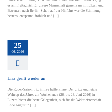
Anreise am Freitag, 12.6. Mit einem voll besetzten Reisebus ging
es am Freitagfrüh für unsere Mannschaft gemeinsam mit Eltern und
Betreuern nach Berlin. Schon auf der Hinfahrt war die Stimmung
bestens: entspannt, fröhlich und [...]
reift wieder an
25
tverein
Rudern
06, 2026
Lisa greift wieder an
Die Ruder-Saison tritt in ihre heiße Phase. Der dritte und letzte
Weltcup des Jahres am Wochenende (26. bis 28. Juni 2026) in
Luzern bietet die beste Gelegenheit, sich für die Weltmeisterschaft
Ende August in [...]