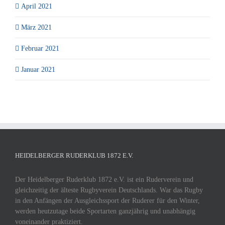
April 2021
März 2021
Februar 2021
Januar 2021
HEIDELBERGER RUDERKLUB 1872 E.V.
Der Heidelberger Ruderklub 1872 e.V. ist ein Ruderverein und
gleichzeitig der älteste Rugbyverein Deutschlands. War das Rugby
in den Anfängen der Ausgleichssport der Ruderer für den Winter,
werden heutzutage beide Sportarten ganzjährig und unabhängig
voneinander praktiziert.