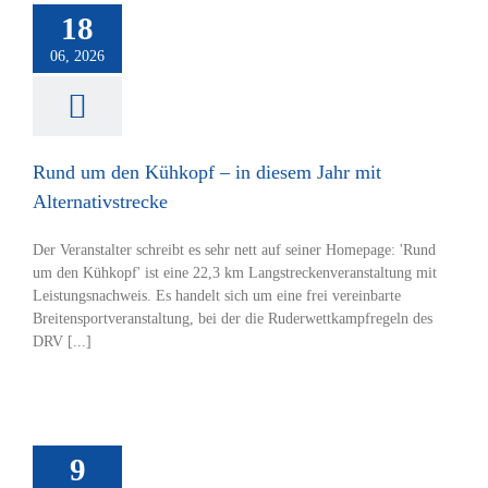
diesem Jahr mit
18
rnativstrecke
06, 2026
tverein
Rudern
Rund um den Kühkopf – in diesem Jahr mit
Alternativstrecke
Der Veranstalter schreibt es sehr nett auf seiner Homepage: 'Rund
um den Kühkopf' ist eine 22,3 km Langstreckenveranstaltung mit
Leistungsnachweis. Es handelt sich um eine frei vereinbarte
Breitensportveranstaltung, bei der die Ruderwettkampfregeln des
DRV [...]
 B-JuniorInnen
9
ind Spitze!