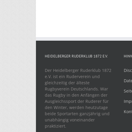
HEIDELBERGER RUDERKLUB 1872 E.V.
HIN
Der Heidelberger Ruderklub 1872
Disc
e.V. ist ein Ruderverein und
Dat
gleichzeitig der älteste
Rugbyverein Deutschlands. War
Seit
das Rugby in den Anfängen der
Ausgleichssport der Ruderer für
Imp
den Winter, werden heutzutage
Kon
beide Sportarten ganzjährig und
unabhängig voneinander
praktiziert.