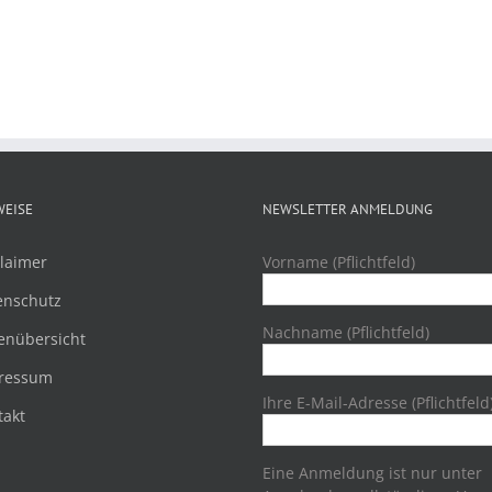
WEISE
NEWSLETTER ANMELDUNG
laimer
Vorname (Pflichtfeld)
enschutz
Nachname (Pflichtfeld)
enübersicht
ressum
Ihre E-Mail-Adresse (Pflichtfeld
takt
Eine Anmeldung ist nur unter