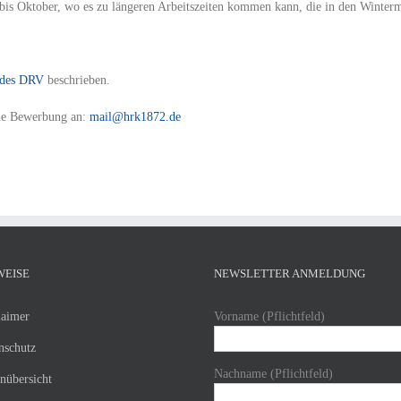
l bis Oktober, wo es zu längeren Arbeitszeiten kommen kann, die in den Winte
des DRV
beschrieben.
ine Bewerbung an:
mail@hrk1872.de
WEISE
NEWSLETTER ANMELDUNG
laimer
Vorname (Pflichtfeld)
nschutz
Nachname (Pflichtfeld)
enübersicht