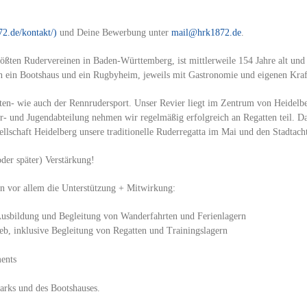
72.de/kontakt/)
und Deine Bewerbung unter
mail@hrk1872.de
.
ßten Rudervereinen in Baden-Württemberg, ist mittlerweile 154 Jahre alt und 
n ein Bootshaus und ein Rugbyheim, jeweils mit Gastronomie und eigenen Kraft
ten- wie auch der Rennrudersport. Unser Revier liegt im Zentrum von Heidelbe
r- und Jugendabteilung nehmen wir regelmäßig erfolgreich an Regatten teil. D
lschaft Heidelberg unsere traditionelle Ruderregatta im Mai und den Stadtacht
der später) Verstärkung!
 vor allem die Unterstützung + Mitwirkung:
usbildung und Begleitung von Wanderfahrten und Ferienlagern
eb, inklusive Begleitung von Regatten und Trainingslagern
ents
arks und des Bootshauses.