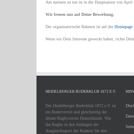
Am meisten zu tun ist in der Hauptsaison von Apri
Wir freuen uns auf Deine Bewerbung.
Der organisatorische Rahmen ist auf der
Homepage 
Wenn wir Dein Interesse geweckt haben, richte De
HEIDELBERGER RUDERKLUB 1872 E.V.
HIN
Der Heidelberger Ruderklub 1872 e.V. ist
Disc
ein Ruderverein und gleichzeitig der
Date
älteste Rugbyverein Deutschlands. War
das Rugby in den Anfängen der
Seit
Ausgleichssport der Ruderer für den