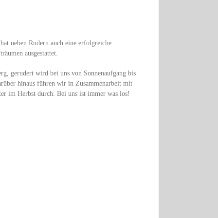
hat neben Rudern auch eine erfolgreiche
räumen ausgestattet.
rg, gerudert wird bei uns von Sonnenaufgang bis
arüber hinaus führen wir in Zusammenarbeit mit
er im Herbst durch. Bei uns ist immer was los!