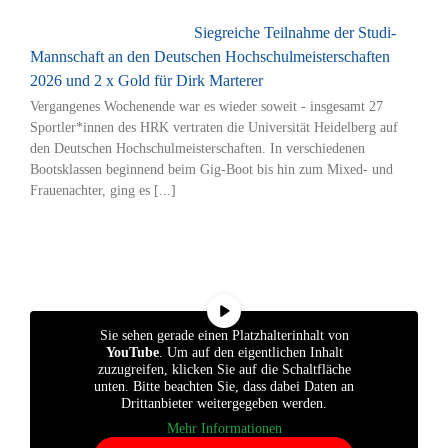
Siegreiche Teilnahme der Studi-
Mannschaft an den Deutschen Hochschulmeisterschaften
2026 und 2 x Gold für Dirk Marterer
Vergangenes Wochenende war es wieder soweit - insgesamt 27
Sportler*innen des HRK vertraten die Universität Heidelberg auf
den Deutschen Hochschulmeisterschaften. In verschiedenen
Bootsklassen beginnend beim Gig-Boot bis hin zum Mixed- und
Frauenachter, ging es [...]
Sie sehen gerade einen Platzhalterinhalt von
YouTube
. Um auf den eigentlichen Inhalt
zuzugreifen, klicken Sie auf die Schaltfläche
unten. Bitte beachten Sie, dass dabei Daten an
Drittanbieter weitergegeben werden.
Mehr Informationen