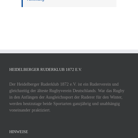
HEIDELBERGER RUDERKLUB 1872 E.V.
Der Heidelberger Ruderklub 1872 e.V. ist ein Ruderverein und
gleichzeitig der älteste Rugbyverein Deutschlands. War das Rugby
in den Anfängen der Ausgleichssport der Ruderer für den Winter,
werden heutzutage beide Sportarten ganzjährig und unabhängig
voneinander praktiziert.
HINWEISE