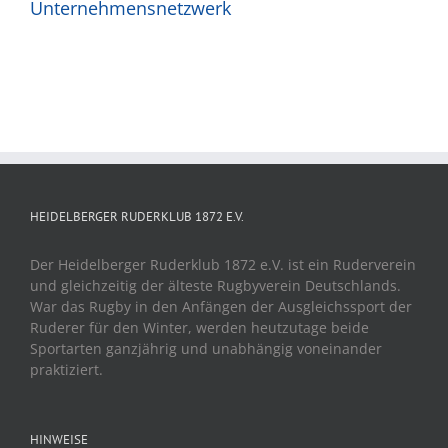
Unternehmensnetzwerk
HEIDELBERGER RUDERKLUB 1872 E.V.
Der Heidelberger Ruderklub 1872 e.V. ist ein Ruderverein
und gleichzeitig der älteste Rugbyverein Deutschlands.
War das Rugby in den Anfängen der Ausgleichssport der
Ruderer für den Winter, werden heutzutage beide
Sportarten ganzjährig und unabhängig voneinander
praktiziert.
HINWEISE