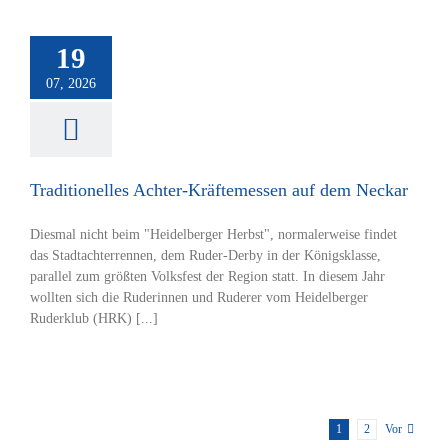
ionelles Achter-
messen auf dem
19
Neckar
07, 2026
tverein
Rudern
Traditionelles Achter-Kräftemessen auf dem Neckar
Diesmal nicht beim "Heidelberger Herbst", normalerweise findet
das Stadtachterrennen, dem Ruder-Derby in der Königsklasse,
parallel zum größten Volksfest der Region statt. In diesem Jahr
wollten sich die Ruderinnen und Ruderer vom Heidelberger
Ruderklub (HRK) [...]
1
2
Vor