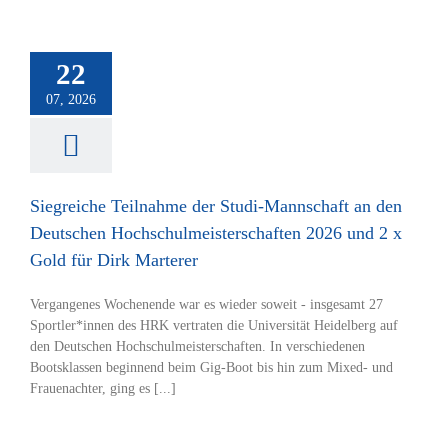
iche Teilnahme
di-Mannschaft an
n Deutschen
22
ulmeisterschaften
nd 2 x Gold für
07, 2026
rk Marterer
tverein
Rudern
Siegreiche Teilnahme der Studi-Mannschaft an den
Deutschen Hochschulmeisterschaften 2026 und 2 x
Gold für Dirk Marterer
Vergangenes Wochenende war es wieder soweit - insgesamt 27
Sportler*innen des HRK vertraten die Universität Heidelberg auf
den Deutschen Hochschulmeisterschaften. In verschiedenen
Bootsklassen beginnend beim Gig-Boot bis hin zum Mixed- und
Frauenachter, ging es [...]