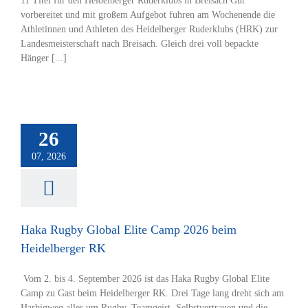
11 Titel für den Heidelberger Ruderklubs in Breisach Gut
vorbereitet und mit großem Aufgebot fuhren am Wochenende die
Athletinnen und Athleten des Heidelberger Ruderklubs (HRK) zur
Landesmeisterschaft nach Breisach. Gleich drei voll bepackte
Hänger [...]
Haka
Rugby
Global
Elite
26
Camp
07, 2026
2026
beim
Heidelberger
RK
Hauptverein
Haka Rugby Global Elite Camp 2026 beim
Jugend
Heidelberger RK
Rugby
Vom 2. bis 4. September 2026 ist das Haka Rugby Global Elite
Camp zu Gast beim Heidelberger RK. Drei Tage lang dreht sich am
Harbigweg alles um Rugby, Teamgeist, Selbstvertrauen und die