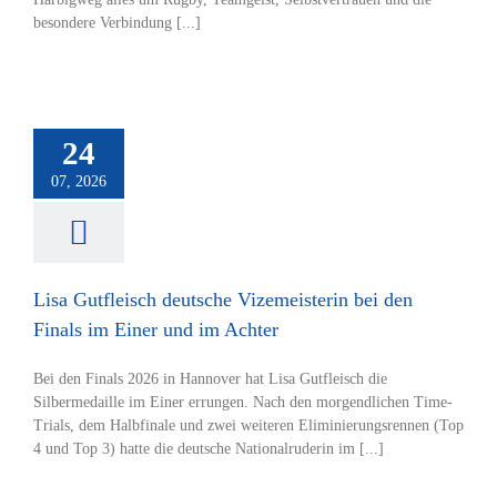
besondere Verbindung [...]
fleisch deutsche
isterin bei den
24
im Einer und im
Achter
07, 2026
tverein
Rudern
Lisa Gutfleisch deutsche Vizemeisterin bei den
Finals im Einer und im Achter
Bei den Finals 2026 in Hannover hat Lisa Gutfleisch die
Silbermedaille im Einer errungen. Nach den morgendlichen Time-
Trials, dem Halbfinale und zwei weiteren Eliminierungsrennen (Top
4 und Top 3) hatte die deutsche Nationalruderin im [...]