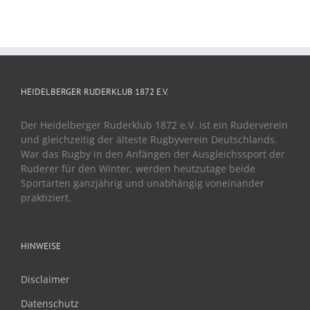
HEIDELBERGER RUDERKLUB 1872 E.V.
Der Heidelberger Ruderklub 1872 e.V. ist ein Ruderverein
und gleichzeitig der älteste Rugbyverein Deutschlands.
War das Rugby in den Anfängen der Ausgleichssport der
Ruderer für den Winter, werden heutzutage beide
Sportarten ganzjährig und unabhängig voneinander
praktiziert.
HINWEISE
Disclaimer
Datenschutz