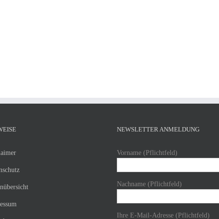
WEISE
NEWSLETTER ANMELDUNG
laimer
Vorname (Pflichtfeld)
nschutz
Nachname (Pflichtfeld)
enübersicht
essum
Ihre E-Mail-Adresse (Pflichtfeld)