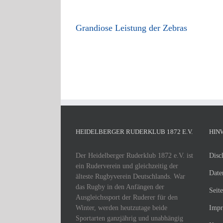
Grandiose Leistung der Zebras
HEIDELBERGER RUDERKLUB 1872 E.V.
HIN
Der Heidelberger Ruderklub 1872 e.V. ist
Disc
ein Ruderverein und gleichzeitig der
Date
älteste Rugbyverein Deutschlands. War
das Rugby in den Anfängen der
Seit
Ausgleichssport der Ruderer für den
Winter, werden heutzutage beide
Impr
Sportarten ganzjährig und unabhängig