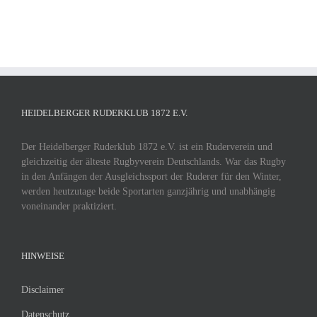
HEIDELBERGER RUDERKLUB 1872 E.V.
Der Heidelberger Ruderklub 1872 e.V. ist ein Ruderverein und
gleichzeitig der älteste Rugbyverein Deutschlands. War das Rugby
in den Anfängen der Ausgleichssport der Ruderer für den Winter,
werden heutzutage beide Sportarten ganzjährig und unabhängig
voneinander praktiziert.
HINWEISE
Disclaimer
Datenschutz