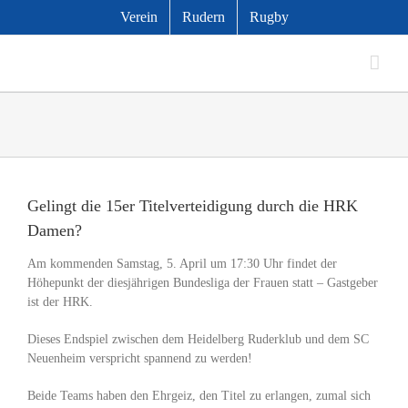
Zum
Verein
Rudern
Rugby
Inhalt
springen
Zeige
grösseres
Gelingt die 15er Titelverteidigung durch die HRK
Bild
Damen?
Am kommenden Samstag, 5. April um 17:30 Uhr findet der
Höhepunkt der diesjährigen Bundesliga der Frauen statt – Gastgeber
ist der HRK.
Dieses Endspiel zwischen dem Heidelberg Ruderklub und dem SC
Neuenheim verspricht spannend zu werden!
Beide Teams haben den Ehrgeiz, den Titel zu erlangen, zumal sich