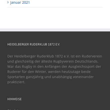
Januar 2021
HEIDELBERGER RUDERKLUB 1872 E.V.
Der Heidelberger Ruderklub 1872 e.V. ist ein Ruderverein
und gleichzeitig der älteste Rugbyverein Deutschlands.
War das Rugby in den Anfängen der Ausgleichssport der
Ruderer für den Winter, werden heutzutage beide
Sportarten ganzjährig und unabhängig voneinander
praktiziert.
HINWEISE