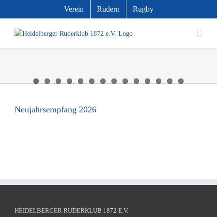
Zum
Verein
Rudern
Rugby
Inhalt
springen
Neujahrsempfang 2026
HEIDELBERGER RUDERKLUB 1872 E.V.