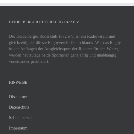
HEIDELBERGER RUDERKLUB 1872 E.V.
Der Heidelberger Ruderklub 1872 e.V. ist ein Ruderverein und
gleichzeitig der älteste Rugbyverein Deutschlands. War das Rugby
in den Anfängen der Ausgleichssport der Ruderer für den Winter,
werden heutzutage beide Sportarten ganzjährig und unabhängig
voneinander praktiziert.
HINWEISE
Disclaimer
Datenschutz
Seitenübersicht
Impressum