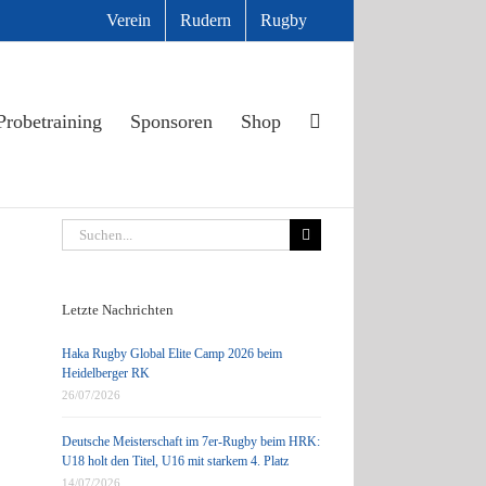
Verein
Rudern
Rugby
Probetraining
Sponsoren
Shop
Suche
nach:
Letzte Nachrichten
Haka Rugby Global Elite Camp 2026 beim
Heidelberger RK
26/07/2026
Deutsche Meisterschaft im 7er-Rugby beim HRK:
U18 holt den Titel, U16 mit starkem 4. Platz
14/07/2026