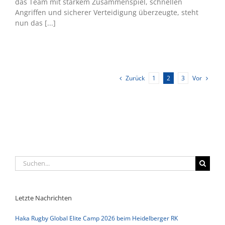
das Team mit starkem Zusammenspiel, schnellen
Angriffen und sicherer Verteidigung überzeugte, steht
nun das [...]
Zurück
Vor
1
2
3
Suche
nach:
Letzte Nachrichten
Haka Rugby Global Elite Camp 2026 beim Heidelberger RK