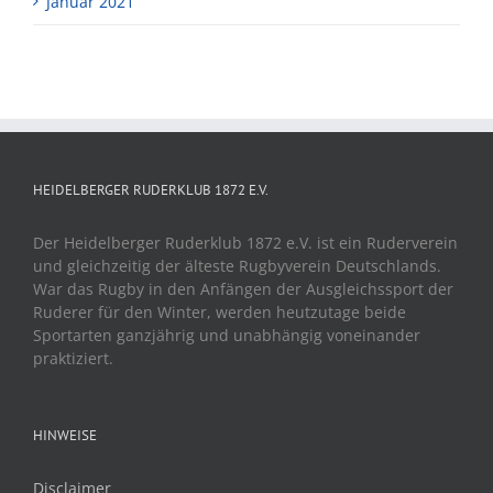
Januar 2021
HEIDELBERGER RUDERKLUB 1872 E.V.
Der Heidelberger Ruderklub 1872 e.V. ist ein Ruderverein
und gleichzeitig der älteste Rugbyverein Deutschlands.
War das Rugby in den Anfängen der Ausgleichssport der
Ruderer für den Winter, werden heutzutage beide
Sportarten ganzjährig und unabhängig voneinander
praktiziert.
HINWEISE
Disclaimer