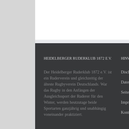
HEIDELBERGER RUDERKLUB 1872 E.V.
HIN
Der Heidelberger Ruderklub 1872 e.V. ist
Disc
ein Ruderverein und gleichzeitig der
Date
älteste Rugbyverein Deutschlands. War
das Rugby in den Anfängen der
Seit
Ausgleichssport der Ruderer für den
Winter, werden heutzutage beide
Impr
Sportarten ganzjährig und unabhängig
Kont
voneinander praktiziert.