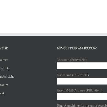
WEISE
NEWSLETTER ANMELDUNG
laimer
Vorname (Pflichtfeld)
nschutz
Nachname (Pflichtfeld)
enübersicht
essum
Ihre E-Mail-Adresse (Pflichtfeld)
akt
Eine Anmeldung ist nur unter Angab