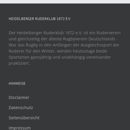
HEIDELBERGER RUDERKLUB 1872 E.V.
Der Heidelberger Ruderklub 1872 e.V. ist ein Ruderverein
und gleichzeitig der älteste Rugbyverein Deutschlands.
War das Rugby in den Anfängen der Ausgleichssport der
Ruderer für den Winter, werden heutzutage beide
Sportarten ganzjährig und unabhängig voneinander
praktiziert.
HINWEISE
Disclaimer
Datenschutz
Seitenübersicht
Impressum