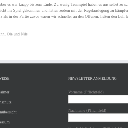
aber es war knapp bis zum Ende. Zu wenig Teamspiel haben es uns selbst zu sc
 nicht ins Spiel gekommen und hatten zudem mit der Regelauslegung zu kämpfe
als in der Partie zuvor waren wir schneller an den Offenen, ließen den Ball 
inn, Ole und Nils.
WEISE
NEWSLETTER ANMELDUNG
laimer
Vorname (Pflichtfeld)
nschutz
Nachname (Pflichtfeld)
enübersicht
essum