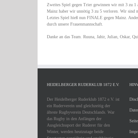
Zweites Spiel gegen Trier gewinnen wir mit 3 zu 1 
Mainz haber wir unnötig 3 zu 5 verloren. Wir sind
Letztes Spiel hieß nun FINALE gegen Mainz. Anders 
durch unsere Frauenmannschaft.
Danke an das Team. Ruuna, Jahir, Julian, Oskar, Qu
HEIDELBERGER RUDERKLUB 1872 E.V.
HIN
Der Heidelberger Ruderklub 1872 e.V. ist
Disc
ein Ruderverein und gleichzeitig der
Date
älteste Rugbyverein Deutschlands. War
das Rugby in den Anfängen der
Seit
Ausgleichssport der Ruderer für den
Winter, werden heutzutage beide
Impr