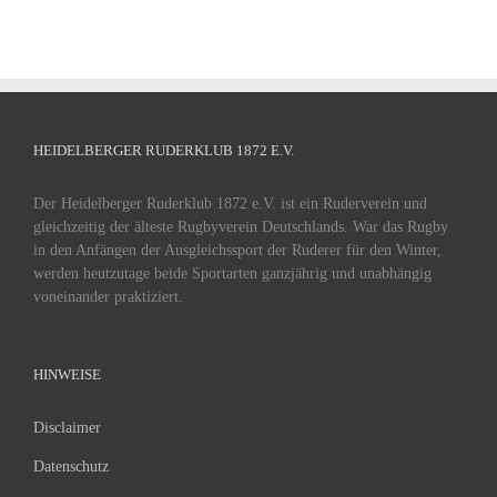
HEIDELBERGER RUDERKLUB 1872 E.V.
Der Heidelberger Ruderklub 1872 e.V. ist ein Ruderverein und
gleichzeitig der älteste Rugbyverein Deutschlands. War das Rugby
in den Anfängen der Ausgleichssport der Ruderer für den Winter,
werden heutzutage beide Sportarten ganzjährig und unabhängig
voneinander praktiziert.
HINWEISE
Disclaimer
Datenschutz