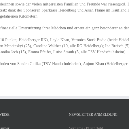
erinnen sowie der vielen mitgereisten Familien und Freunde war riesengroß. E
otsatz dank der Sponsoren Sparkasse Heidelberg und Asian Flame im Kaufland
 gefahrenen Kilometern.
finanzielle Unterstützung ihrer Mädchen und erneut ein ganz besonderer an den
10 Punkte, Heidelberger RK), Leyla Khan, Veronica Stork Budia (beide Heid
on Mencinskyi (25), Carolina Walther (10, alle RG Heidelberg); Ina Breisch (5
Annika Jech (15), Emma Pfeifer, Luisa Straub (5, alle TSV Handschuhsheim).
Händen von Sandra Gnilka (TSV Handschuhsheim), Anjum Khan (Heidelberger 
WEISE
NEWSLETTER ANMELDUNG
laimer
Vorname (Pflichtfeld)