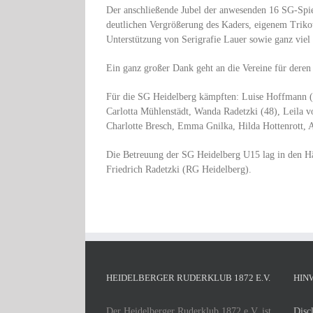
Der anschließende Jubel der anwesenden 16 SG-Spiel
deutlichen Vergrößerung des Kaders, eigenem Trik
Unterstützung von Serigrafie Lauer sowie ganz viel
Ein ganz großer Dank geht an die Vereine für deren 
Für die SG Heidelberg kämpften: Luise Hoffmann (
Carlotta Mühlenstädt, Wanda Radetzki (48), Leila v
Charlotte Bresch, Emma Gnilka, Hilda Hottenrott, 
Die Betreuung der SG Heidelberg U15 lag in den 
Friedrich Radetzki (RG Heidelberg).
HEIDELBERGER RUDERKLUB 1872 E.V.
HIN
Der Heidelberger Ruderklub 1872 e.V. ist
Disc