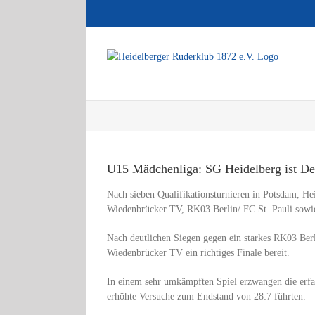
Zum
Inhalt
springen
Zeige
grösseres
U15 Mädchenliga: SG Heidelberg ist De
Bild
Nach sieben Qualifikationsturnieren in Potsdam, He
Wiedenbrücker TV, RK03 Berlin/ FC St. Pauli sowie
Nach deutlichen Siegen gegen ein starkes RK03 Berl
Wiedenbrücker TV ein richtiges Finale bereit.
In einem sehr umkämpften Spiel erzwangen die erfah
erhöhte Versuche zum Endstand von 28:7 führten.