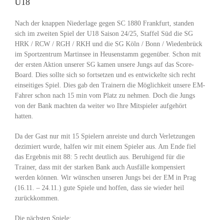
U18
Nach der knappen Niederlage gegen SC 1880 Frankfurt, standen
sich im zweiten Spiel der U18 Saison 24/25, Staffel Süd die SG
HRK / RCW / RGH / RKH und die SG Köln / Bonn / Wiedenbrück
im Sportzentrum Martinsee in Heusenstamm gegenüber. Schon mit
der ersten Aktion unserer SG kamen unsere Jungs auf das Score-
Board. Dies sollte sich so fortsetzen und es entwickelte sich recht
einseitiges Spiel. Dies gab den Trainern die Möglichkeit unsere EM-
Fahrer schon nach 15 min vom Platz zu nehmen. Doch die Jungs
von der Bank machten da weiter wo Ihre Mitspieler aufgehört
hatten.
Da der Gast nur mit 15 Spielern anreiste und durch Verletzungen
dezimiert wurde, halfen wir mit einem Spieler aus. Am Ende fiel
das Ergebnis mit 88: 5 recht deutlich aus. Beruhigend für die
Trainer, dass mit der starken Bank auch Ausfälle kompensiert
werden können. Wir wünschen unseren Jungs bei der EM in Prag
(16.11. – 24.11.) gute Spiele und hoffen, dass sie wieder heil
zurückkommen.
Die nächsten Spiele: