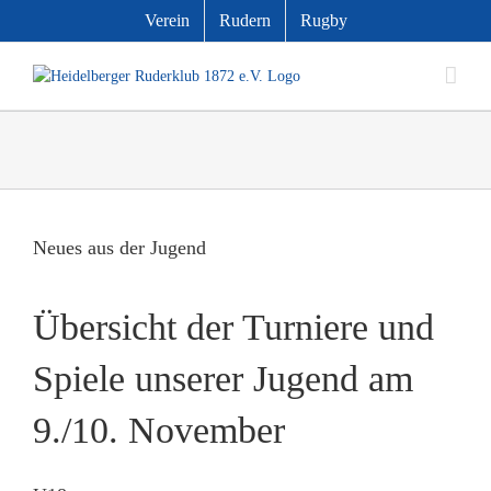
Zum
Verein
Rudern
Rugby
Inhalt
springen
Zeige
grösseres
Neues aus der Jugend
Bild
Übersicht der Turniere und
Spiele unserer Jugend am
9./10. November