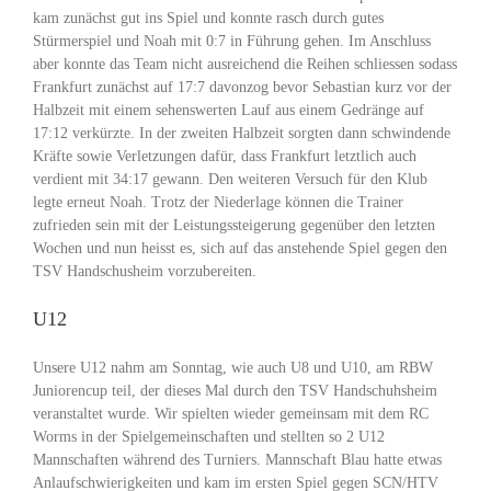
kam zunächst gut ins Spiel und konnte rasch durch gutes
Stürmerspiel und Noah mit 0:7 in Führung gehen. Im Anschluss
aber konnte das Team nicht ausreichend die Reihen schliessen sodass
Frankfurt zunächst auf 17:7 davonzog bevor Sebastian kurz vor der
Halbzeit mit einem sehenswerten Lauf aus einem Gedränge auf
17:12 verkürzte. In der zweiten Halbzeit sorgten dann schwindende
Kräfte sowie Verletzungen dafür, dass Frankfurt letztlich auch
verdient mit 34:17 gewann. Den weiteren Versuch für den Klub
legte erneut Noah. Trotz der Niederlage können die Trainer
zufrieden sein mit der Leistungssteigerung gegenüber den letzten
Wochen und nun heisst es, sich auf das anstehende Spiel gegen den
TSV Handschusheim vorzubereiten.
U12
Unsere U12 nahm am Sonntag, wie auch U8 und U10, am RBW
Juniorencup teil, der dieses Mal durch den TSV Handschuhsheim
veranstaltet wurde. Wir spielten wieder gemeinsam mit dem RC
Worms in der Spielgemeinschaften und stellten so 2 U12
Mannschaften während des Turniers. Mannschaft Blau hatte etwas
Anlaufschwierigkeiten und kam im ersten Spiel gegen SCN/HTV