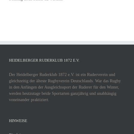
HEIDELBERGER RUDERKLUB 1872 E.V.
Der Heidelberger Ruderklub 1872 e.V. ist ein Ruderverein und
gleichzeitig der älteste Rugbyverein Deutschlands. War das Rugby
in den Anfängen der Ausgleichssport der Ruderer für den Winter,
werden heutzutage beide Sportarten ganzjährig und unabhängig
voneinander praktiziert.
HINWEISE