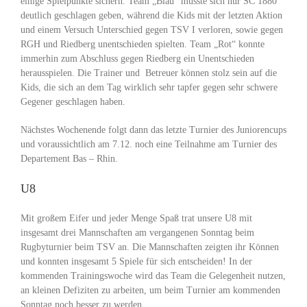
einige Spielpunkte sichern. Team „Blau“ musste sich nur SC 1880
deutlich geschlagen geben, während die Kids mit der letzten Aktion
und einem Versuch Unterschied gegen TSV I verloren, sowie gegen
RGH und Riedberg unentschieden spielten. Team „Rot“ konnte
immerhin zum Abschluss gegen Riedberg ein Unentschieden
herausspielen. Die Trainer und Betreuer können stolz sein auf die
Kids, die sich an dem Tag wirklich sehr tapfer gegen sehr schwere
Gegener geschlagen haben.
Nächstes Wochenende folgt dann das letzte Turnier des Juniorencups
und voraussichtlich am 7.12. noch eine Teilnahme am Turnier des
Departement Bas – Rhin.
U8
Mit großem Eifer und jeder Menge Spaß trat unsere U8 mit
insgesamt drei Mannschaften am vergangenen Sonntag beim
Rugbyturnier beim TSV an. Die Mannschaften zeigten ihr Können
und konnten insgesamt 5 Spiele für sich entscheiden! In der
kommenden Trainingswoche wird das Team die Gelegenheit nutzen,
an kleinen Defiziten zu arbeiten, um beim Turnier am kommenden
Sonntag noch besser zu werden.