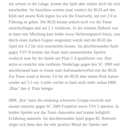
nur schwer in die Gänge, konnte das Spiel aber zuletzt doch für sich
entscheiden. Im Anschluss wartete (mal wieder) die RGH auf den
Klub und unsere Kids legten los wie die Feuerwehr, um mit 2:0 in
Führung zu gehen. Die RGH konnte jedoch noch vor der Pause
zurückschlagen und auf 2:1 verkürzen. In der zweiten Halbzeit war
es dann eine Mischung kam leider etwas Verletzungspech hinzu, was
durch einen starken Gegner ausgenutzt wurde und die RGH das
Spiel mit 4:2 für sich entscheiden konnte. Im abschliessenden Spiel
gegen TSV II konnte das Team dann unentschieden Spielen
wodurch man für die Spiele um Platz 1-4 qualifiziert war. Hier
setzte es zunächst eine verdiente Niederlage gegen den SC 1880 und
anschliessend kam es erneut zum Aufeinandertreffen mit der RGH.
Zur Pause stand es bereits 3:0 für die RGH aber unsere Kids kamen
wieder auf 3:2 ran. Leider reichte es dann nicht mehr sodass HRK
„Blau“ den 4. Platz belegte.
HRK „Rot“ hatte die eindeutig schwerere Gruppe erwischt und
musste zunächst gegen SC 1880 Frankfurt sowie TSV I antreten. In
beiden Spielen war das Team chancenlos und konnte lediglich
Erfahrung sammeln. Im abschliessenden Spiel gegen RC Rottweil
zeigte sich dann aber die sehr positive Moral der Spieler und