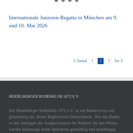
Internationale Junioren-Regatta in München am 9.
und 10. Mai 2026
1
2
3
Zurück
Vor
HEIDELBERGER RUDERKLUB 1872 E.V.
Der Heidelberger Ruderklub 1872 e.V. ist ein Ruderverein und
gleichzeitig der älteste Rugbyverein Deutschlands. War das Rugby
in den Anfängen der Ausgleichssport der Ruderer für den Winter,
werden heutzutage beide Sportarten ganzjährig und unabhängig