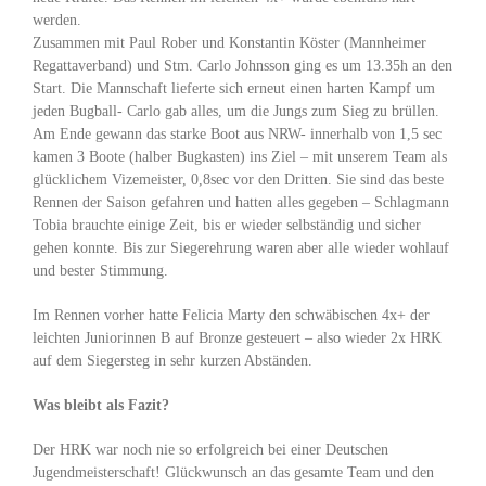
werden.
Zusammen mit Paul Rober und Konstantin Köster (Mannheimer
Regattaverband) und Stm. Carlo Johnsson ging es um 13.35h an den
Start. Die Mannschaft lieferte sich erneut einen harten Kampf um
jeden Bugball- Carlo gab alles, um die Jungs zum Sieg zu brüllen.
Am Ende gewann das starke Boot aus NRW- innerhalb von 1,5 sec
kamen 3 Boote (halber Bugkasten) ins Ziel – mit unserem Team als
glücklichem Vizemeister, 0,8sec vor den Dritten. Sie sind das beste
Rennen der Saison gefahren und hatten alles gegeben – Schlagmann
Tobia brauchte einige Zeit, bis er wieder selbständig und sicher
gehen konnte. Bis zur Siegerehrung waren aber alle wieder wohlauf
und bester Stimmung.
Im Rennen vorher hatte Felicia Marty den schwäbischen 4x+ der
leichten Juniorinnen B auf Bronze gesteuert – also wieder 2x HRK
auf dem Siegersteg in sehr kurzen Abständen.
Was bleibt als Fazit?
Der HRK war noch nie so erfolgreich bei einer Deutschen
Jugendmeisterschaft! Glückwunsch an das gesamte Team und den