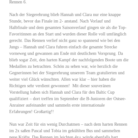
Rennen 6.
Nach der Siegerehrung blieb Hannah und Clara nur eine knappe
Stunde, bevor das Finale im 2- anstand. Nach Vorlauf und
Halbfinale und dem gesamten Saisonverlauf gingen sie als die Top-
Favoritinnen an den Start und wurden dieser Rolle voll umfänglich
gerecht. Das Rennen verlief nicht ganz so spannend wie bei den
Jungs – Hannah und Clara fuhren einfach die gesamte Strecke
vorneweg und gewannen am Ende mit deutlichem Vorsprung. Da
blieb sogar Zeit, den harten Kampf der nachfolgenden Boote um die
Medaillen zu betrachten. Schön zu sehen war, wie herzlich die
Gegnerinnen bei der Siegerehrung unserem Team gratulierten und
weiter viel Glück wünschten. Allen war klar – hier haben die
Richtigen sehr verdient gewonnen! Mit dieser souveränen
Vorstellung haben sich Hannah und Clara für den Baltic Cup
qualifiziert – dort treffen im September die B-Junioren der Ostsee-
Anrainer aufeinander und sammeln erste internationale
Erfahrungen! Großartig!!
Nun war Zeit für ein wenig Durchatmen – nach dem harten Rennen
im 2x saßen Pascal und Tobia im gekühlten Bus und sammelten
neue Kräfte. Das Rennen im leichten 4x+ würde ebenfalls hart