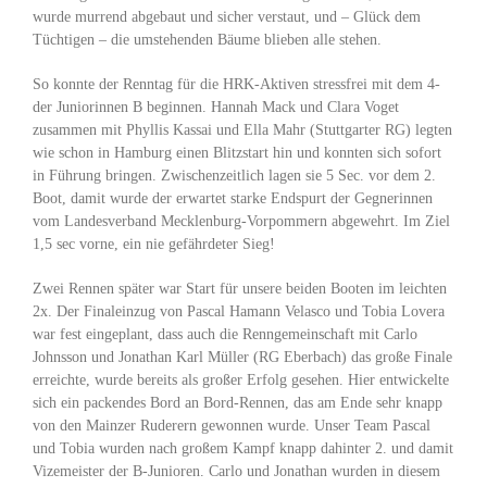
wurde murrend abgebaut und sicher verstaut, und – Glück dem
Tüchtigen – die umstehenden Bäume blieben alle stehen.
So konnte der Renntag für die HRK-Aktiven stressfrei mit dem 4-
der Juniorinnen B beginnen. Hannah Mack und Clara Voget
zusammen mit Phyllis Kassai und Ella Mahr (Stuttgarter RG) legten
wie schon in Hamburg einen Blitzstart hin und konnten sich sofort
in Führung bringen. Zwischenzeitlich lagen sie 5 Sec. vor dem 2.
Boot, damit wurde der erwartet starke Endspurt der Gegnerinnen
vom Landesverband Mecklenburg-Vorpommern abgewehrt. Im Ziel
1,5 sec vorne, ein nie gefährdeter Sieg!
Zwei Rennen später war Start für unsere beiden Booten im leichten
2x. Der Finaleinzug von Pascal Hamann Velasco und Tobia Lovera
war fest eingeplant, dass auch die Renngemeinschaft mit Carlo
Johnsson und Jonathan Karl Müller (RG Eberbach) das große Finale
erreichte, wurde bereits als großer Erfolg gesehen. Hier entwickelte
sich ein packendes Bord an Bord-Rennen, das am Ende sehr knapp
von den Mainzer Ruderern gewonnen wurde. Unser Team Pascal
und Tobia wurden nach großem Kampf knapp dahinter 2. und damit
Vizemeister der B-Junioren. Carlo und Jonathan wurden in diesem