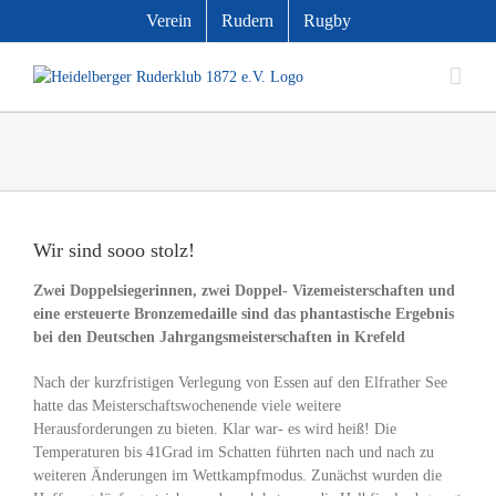
Zum
Verein
Rudern
Rugby
Inhalt
springen
Zeige
grösseres
Wir sind sooo stolz!
Bild
Zwei Doppelsiegerinnen, zwei Doppel- Vizemeisterschaften und
eine ersteuerte Bronzemedaille sind das phantastische Ergebnis
bei den Deutschen Jahrgangsmeisterschaften in Krefeld
Nach der kurzfristigen Verlegung von Essen auf den Elfrather See
hatte das Meisterschaftswochenende viele weitere
Herausforderungen zu bieten. Klar war- es wird heiß! Die
Temperaturen bis 41Grad im Schatten führten nach und nach zu
weiteren Änderungen im Wettkampfmodus. Zunächst wurden die