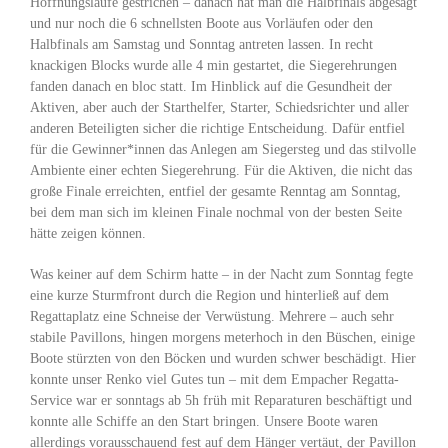
Hoffnungsläufe gestrichen – danach hat man die Halbfinals abgesagt
und nur noch die 6 schnellsten Boote aus Vorläufen oder den
Halbfinals am Samstag und Sonntag antreten lassen. In recht
knackigen Blocks wurde alle 4 min gestartet, die Siegerehrungen
fanden danach en bloc statt. Im Hinblick auf die Gesundheit der
Aktiven, aber auch der Starthelfer, Starter, Schiedsrichter und aller
anderen Beteiligten sicher die richtige Entscheidung. Dafür entfiel
für die Gewinner*innen das Anlegen am Siegersteg und das stilvolle
Ambiente einer echten Siegerehrung. Für die Aktiven, die nicht das
große Finale erreichten, entfiel der gesamte Renntag am Sonntag,
bei dem man sich im kleinen Finale nochmal von der besten Seite
hätte zeigen können.
Was keiner auf dem Schirm hatte – in der Nacht zum Sonntag fegte
eine kurze Sturmfront durch die Region und hinterließ auf dem
Regattaplatz eine Schneise der Verwüstung. Mehrere – auch sehr
stabile Pavillons, hingen morgens meterhoch in den Büschen, einige
Boote stürzten von den Böcken und wurden schwer beschädigt. Hier
konnte unser Renko viel Gutes tun – mit dem Empacher Regatta-
Service war er sonntags ab 5h früh mit Reparaturen beschäftigt und
konnte alle Schiffe an den Start bringen. Unsere Boote waren
allerdings vorausschauend fest auf dem Hänger vertäut, der Pavillon