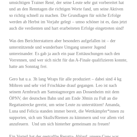
umsichtigen Trainer René, der seine Leute sehr gut vorbereitet hat
und an den Renntagen die richtigen Worte fand, um seine Aktiven
so richtig schnell zu machen. Die Grundlagen für solche Erfolge
werden ab Herbst im Vorjahr gelegt – umso schöner ist es, dass jetzt
auch die verdienten und hart erarbeiteten Erfolge eingetreten sind!
Was den Berichterstattern aber besonders aufgefallen ist – der
unterstützende und wunderbare Umgang unserer Jugend
untereinander. Es gab ja auch ein paar Enttäuschungen nach den
Vorrennen, und wer sich nicht für das A-Finale qualifizieren konnte,
hatte am Sonntag frei.
Gero hat u.a. 3h lang Wraps für alle produziert – dabei sind 4 kg
Möhren und sehr viel Frischkäse drauf gegangen. Leo ist nach
seinem Armbruch am Samstagmorgen aus Dossenheim mit dem
ÖPNV, der deutschen Bahn und am Ende 30min zu Fuß an die
Regattastrecke gereist, um seine Leute zu unterstützen! Amanda,
Luna und Felicia standen immer bereit, die Wettkämpfer*innen zu
supporten, sich um Skulls/Riemen zu kümmern und vor allem viel
anzufeuern. Und um sich hinterher gemeinsam zu freuen!
Ein Vorteil hat der gestraffte Regatta- Ablauf: unsere Crew war