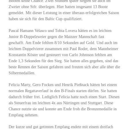
Booten keine Chance. Zwei Stunden später siegten sie auch im
Zweier ohne Stfr. überlegen. Hier hatten insgesamt 13 Boote
gemeldet. Mit dieser Leistung in einer überaus erfolgreichen Saison
haben sie sich für den Baltic Cup qualifiziert.
Pascal Hamann Velasco und Tobia Lovera hätten es im leichten
Junior B-Doppelzweier gegen die Mainzer Mannschaft fast
geschafft. Am Ende fehlten 8/10 Sekunden auf Gold. Und auch im
leichten Doppelvierer zusammen mit Paul Roder, dem Mannheimer
Konstantin Köster und gesteuert von Carlo Johnsson fehlten am
Ende 1,3 Sekunden für den Sieg. Sie hatten alles gegeben, sind das
beste Rennen der Saison gefahren und freuten sich aber alle über die
Silbermedaillen.
Felicia Marty, Gero Focken und Henrik Pießnack hätten bei einem
normalen Regattaverlauf in den B-Finals starten dürfen. Sie hatten
dadurch früher frei. Lediglich Felicia hatte noch einen Start. Diesen
als Steuerfrau im leichten 4x aus Nürtingen und Stuttgart. Diese
Chance nutzte sie und konnte am Ende froh die Bronzemedaille in
Empfang nehmen.
Der kurze und gut getimten Empfang endete mit einem dreifach