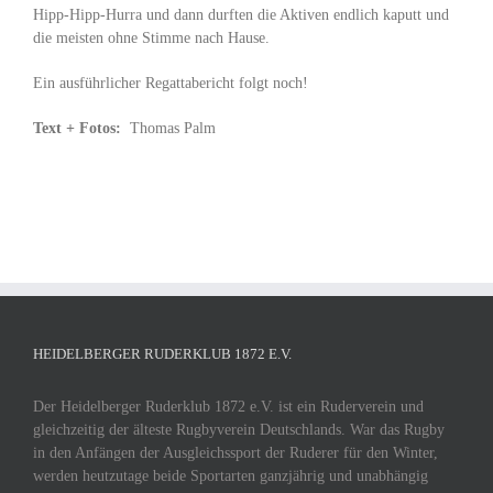
Hipp-Hipp-Hurra und dann durften die Aktiven endlich kaputt und
die meisten ohne Stimme nach Hause.
Ein ausführlicher Regattabericht folgt noch!
Text + Fotos:
Thomas Palm
HEIDELBERGER RUDERKLUB 1872 E.V.
Der Heidelberger Ruderklub 1872 e.V. ist ein Ruderverein und
gleichzeitig der älteste Rugbyverein Deutschlands. War das Rugby
in den Anfängen der Ausgleichssport der Ruderer für den Winter,
werden heutzutage beide Sportarten ganzjährig und unabhängig