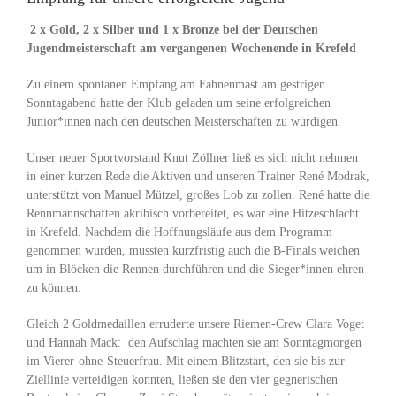
2 x Gold, 2 x Silber und 1 x Bronze bei der Deutschen
Jugendmeisterschaft am vergangenen Wochenende in Krefeld
Zu einem spontanen Empfang am Fahnenmast am gestrigen
Sonntagabend hatte der Klub geladen um seine erfolgreichen
Junior*innen nach den deutschen Meisterschaften zu würdigen.
Unser neuer Sportvorstand Knut Zöllner ließ es sich nicht nehmen
in einer kurzen Rede die Aktiven und unseren Trainer René Modrak,
unterstützt von Manuel Mützel, großes Lob zu zollen. René hatte die
Rennmannschaften akribisch vorbereitet, es war eine Hitzeschlacht
in Krefeld. Nachdem die Hoffnungsläufe aus dem Programm
genommen wurden, mussten kurzfristig auch die B-Finals weichen
um in Blöcken die Rennen durchführen und die Sieger*innen ehren
zu können.
Gleich 2 Goldmedaillen erruderte unsere Riemen-Crew Clara Voget
und Hannah Mack: den Aufschlag machten sie am Sonntagmorgen
im Vierer-ohne-Steuerfrau. Mit einem Blitzstart, den sie bis zur
Ziellinie verteidigen konnten, ließen sie den vier gegnerischen