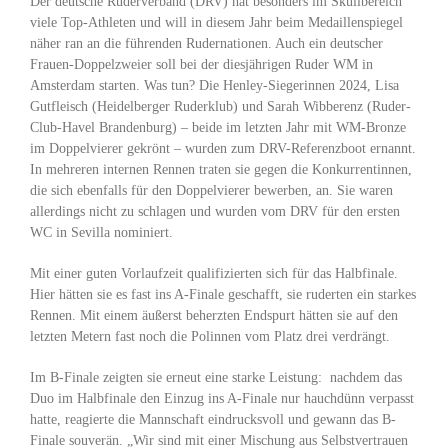
Der deutsche Ruderverband (DRV) hat besonders im Skullbereich
viele Top-Athleten und will in diesem Jahr beim Medaillenspiegel
näher ran an die führenden Rudernationen. Auch ein deutscher
Frauen-Doppelzweier soll bei der diesjährigen Ruder WM in
Amsterdam starten. Was tun? Die Henley-Siegerinnen 2024, Lisa
Gutfleisch (Heidelberger Ruderklub) und Sarah Wibberenz (Ruder-
Club-Havel Brandenburg) – beide im letzten Jahr mit WM-Bronze
im Doppelvierer gekrönt – wurden zum DRV-Referenzboot ernannt.
In mehreren internen Rennen traten sie gegen die Konkurrentinnen,
die sich ebenfalls für den Doppelvierer bewerben, an. Sie waren
allerdings nicht zu schlagen und wurden vom DRV für den ersten
WC in Sevilla nominiert.
Mit einer guten Vorlaufzeit qualifizierten sich für das Halbfinale.
Hier hätten sie es fast ins A-Finale geschafft, sie ruderten ein starkes
Rennen. Mit einem äußerst beherzten Endspurt hätten sie auf den
letzten Metern fast noch die Polinnen vom Platz drei verdrängt.
Im B-Finale zeigten sie erneut eine starke Leistung: nachdem das
Duo im Halbfinale den Einzug ins A-Finale nur hauchdünn verpasst
hatte, reagierte die Mannschaft eindrucksvoll und gewann das B-
Finale souverän. „Wir sind mit einer Mischung aus Selbstvertrauen