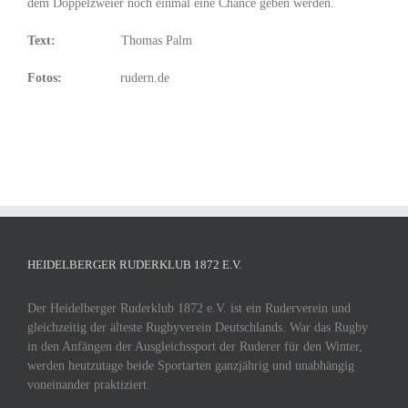
dem Doppelzweier noch einmal eine Chance geben werden.
Text:
Thomas Palm
Fotos:
rudern.de
HEIDELBERGER RUDERKLUB 1872 E.V.
Der Heidelberger Ruderklub 1872 e.V. ist ein Ruderverein und
gleichzeitig der älteste Rugbyverein Deutschlands. War das Rugby
in den Anfängen der Ausgleichssport der Ruderer für den Winter,
werden heutzutage beide Sportarten ganzjährig und unabhängig
voneinander praktiziert.