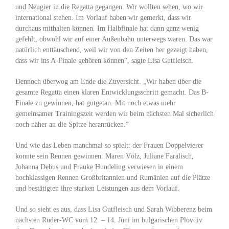
und Neugier in die Regatta gegangen. Wir wollten sehen, wo wir
international stehen. Im Vorlauf haben wir gemerkt, dass wir
durchaus mithalten können. Im Halbfinale hat dann ganz wenig
gefehlt, obwohl wir auf einer Außenbahn unterwegs waren. Das war
natürlich enttäuschend, weil wir von den Zeiten her gezeigt haben,
dass wir ins A-Finale gehören können“, sagte Lisa Gutfleisch.
Dennoch überwog am Ende die Zuversicht. „Wir haben über die
gesamte Regatta einen klaren Entwicklungsschritt gemacht. Das B-
Finale zu gewinnen, hat gutgetan. Mit noch etwas mehr
gemeinsamer Trainingszeit werden wir beim nächsten Mal sicherlich
noch näher an die Spitze heranrücken.“
Und wie das Leben manchmal so spielt: der Frauen Doppelvierer
konnte sein Rennen gewinnen: Maren Völz, Juliane Faralisch,
Johanna Debus und Frauke Hundeling verwiesen in einem
hochklassigen Rennen Großbritannien und Rumänien auf die Plätze
und bestätigten ihre starken Leistungen aus dem Vorlauf.
Und so sieht es aus, dass Lisa Gutfleisch und Sarah Wibberenz beim
nächsten Ruder-WC vom 12. – 14. Juni im bulgarischen Plovdiv