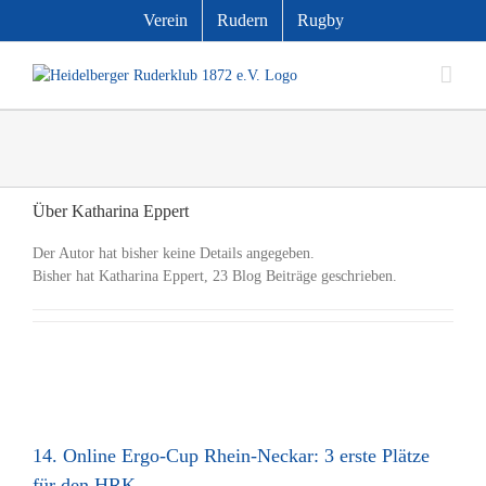
Zum
Verein
Rudern
Rugby
Inhalt
springen
Über
Katharina Eppert
Der Autor hat bisher keine Details angegeben.
Bisher hat Katharina Eppert, 23 Blog Beiträge geschrieben.
14. Online Ergo-Cup Rhein-Neckar: 3 erste Plätze
für den HRK