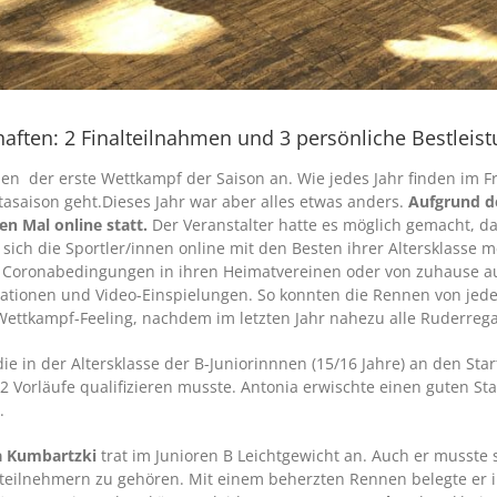
aften: 2 Finalteilnahmen und 3 persönliche Bestleis
nen der erste Wettkampf der Saison an. Wie jedes Jahr finden im 
tasaison geht.Dieses Jahr war aber alles etwas anders.
Aufgrund d
n Mal online statt.
Der Veranstalter hatte es möglich gemacht, da
ch die Sportler/innen online mit den Besten ihrer Altersklasse m
n Coronabedingungen in ihren Heimatvereinen oder von zuhause a
erationen und Video-Einspielungen. So konnten die Rennen von j
 Wettkampf-Feeling, nachdem im letzten Jahr nahezu alle Ruderreg
ie in der Altersklasse der B-Juniorinnnen (15/16 Jahre) an den St
 Vorläufe qualifizieren musste. Antonia erwischte einen guten Start
.
a Kumbartzki
trat im Junioren B Leichtgewicht an. Auch er musste 
eilnehmern zu gehören. Mit einem beherzten Rennen belegte er in