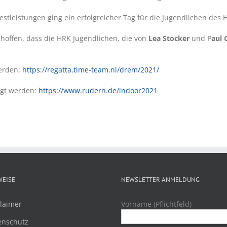
stleistungen ging ein erfolgreicher Tag für die Jugendlichen des 
 hoffen, dass die HRK Jugendlichen, die von
Lea Stocker
und P
aul 
werden:
https://regatta.time-team.nl/drem/2021/
lgt werden:
https://www.rudern.de/indoor2021
WEISE
NEWSLETTER ANMELDUNG
laimer
Vorname (Pflichtfeld)
enschutz