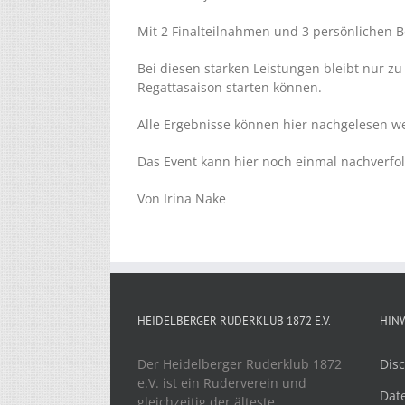
Mit 2 Finalteilnahmen und 3 persönlichen Be
Bei diesen starken Leistungen bleibt nur zu
Regattasaison starten können.
Alle Ergebnisse können hier nachgelesen 
Das Event kann hier noch einmal nachverfo
Von Irina Nake
HEIDELBERGER RUDERKLUB 1872 E.V.
HIN
Der Heidelberger Ruderklub 1872
Disc
e.V. ist ein Ruderverein und
Dat
gleichzeitig der älteste