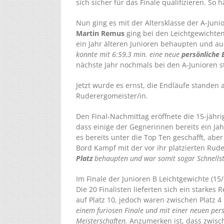
sich sicher für das Finale qualifizieren. So
Nun ging es mit der Altersklasse der A-Juni
Martin Remus
ging bei den Leichtgewichten 
ein Jahr älteren Junioren behaupten und a
konnte mit 6:59,3 min. eine neue
persönliche 
nächste Jahr nochmals bei den A-Junioren s
Jetzt wurde es ernst, die Endläufe standen
Ruderergomeister/in.
Den Final-Nachmittag eröffnete die 15-jähr
dass einige der Gegnerinnen bereits ein Jahr
es bereits unter die Top Ten geschafft, aber 
Bord Kampf mit der vor ihr platzierten Rud
Platz
behaupten und war somit sogar Schnellst
Im Finale der Junioren B Leichtgewichte (1
Die 20 Finalisten lieferten sich ein starke
auf Platz 10, jedoch waren zwischen Platz 4
einem furiosen Finale und mit einer neuen pers
Meisterschaften.
Anzumerken ist, dass zwisch