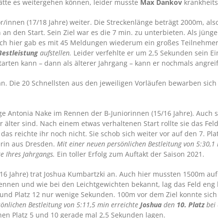
 hätte es weitergehen können, leider musste
Max Dankov
krankheit
or/innen (17/18 Jahre) weiter. Die Streckenlänge beträgt 2000m, als
an den Start. Sein Ziel war es die 7 min. zu unterbieten. Als jün
uch hier gab es mit 45 Meldungen wiederum ein großes Teilnehmer
Bestleistung
aufstellen.
Leider verfehlte er um 2,5 Sekunden sein Ein
tarten kann – dann als älterer Jahrgang – kann er nochmals angrei
 an. Die 20 Schnellsten aus den jeweiligen Vorläufen bewarben sic
ige Antonia Nake im Rennen der B-Juniorinnen (15/16 Jahre). Auch 
 älter sind. Nach einem etwas verhaltenen Start rollte sie das Feld
das reichte ihr noch nicht. Sie schob sich weiter vor auf den 7. Pla
erin aus Dresden.
Mit einer neuen persönlichen Bestleitung von 5:30,
e Ihres Jahrgangs.
Ein toller Erfolg zum Auftakt der Saison 2021.
5/16 Jahre) trat Joshua Kumbartzki an. Auch hier mussten 1500m a
s Rennen und wie bei den Leichtgewichten bekannt, lag das Feld eng 
 und Platz 12 nur wenige Sekunden. 100m vor dem Ziel konnte sich 
önlichen Bestleitung von 5:11,5 min erreichte
Joshua
den
10. Platz
bei 
en Platz 5 und 10 gerade mal 2,5 Sekunden lagen.