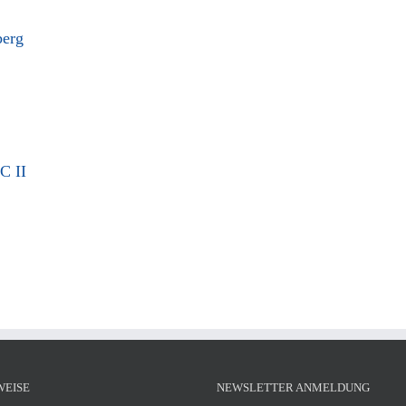
erg
C II
WEISE
NEWSLETTER ANMELDUNG