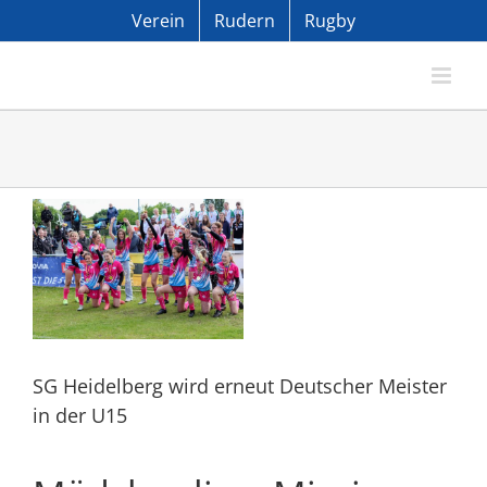
Zum
Verein
Rudern
Rugby
Inhalt
springen
Zeige
grösseres
Bild
SG Heidelberg wird erneut Deutscher Meister
in der U15