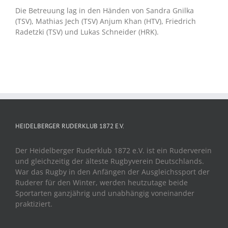
Die Betreuung lag in den Händen von Sandra Gnilka
(TSV), Mathias Jech (TSV) Anjum Khan (HTV), Friedrich
Radetzki (TSV) und Lukas Schneider (HRK).
HEIDELBERGER RUDERKLUB 1872 E.V.
Der Heidelberger Ruderklub 1872 e.V. ist ein Ruderverein
und gleichzeitig der älteste Rugbyverein Deutschlands.
War das Rugby in den Anfängen der Ausgleichssport der
Ruderer für den Winter, werden heutzutage beide
Sportarten ganzjährig und unabhängig voneinander
praktiziert.