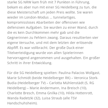
starke SG NRW kam früh mit 7 Punkten in Führung,
bekam es aber nun mit einer SG Heidelberg zu tun, die
diese Meisterschaft um jeden Preis wollte. Sie waren
wieder im London-Modus … tunnelartiges,
kompromissloses Abarbeiten der offensiven wie
defensiven Aufgaben. Sie wurden zu einer Wand, durch
die es kein Durchkommen mehr gab und die
Gegnerinnen zu Fehlern zwang. Daraus resultierten vier
eigene Versuche, und mit dem letzten der erlösende
Abpfiff. Es war vollbracht. Der große Duck einer
Titelverteidigung wurde von allen Spielerinnen
hervorragend angenommen und ausgehalten. Ein großer
Schritt in ihrer Entwicklung.
Für die SG Heidelberg spielten: Paulina Palacios Wollgast,
Marie Schmidt (beide Heidelberger RK) – Veronica Stork-
Budia (Heidelberger TV) – Carlotta Mühlenstädt (5, RG
Heidelberg) – Marie Andermann, Ina Breisch (10),
Charlotte Bresch, Emma Gnilka (10), Hilda Hottenrott,
Wanda Radetzki (32), Luisa Straub (alle TSV
Handschuhsheim).