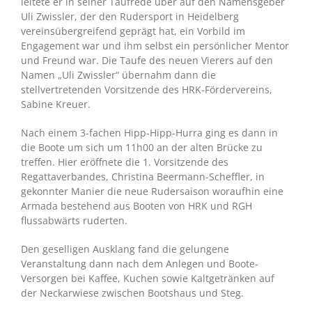
leitete er in seiner Taufrede über auf den Namensgeber
Uli Zwissler, der den Rudersport in Heidelberg
vereinsübergreifend geprägt hat, ein Vorbild im
Engagement war und ihm selbst ein persönlicher Mentor
und Freund war. Die Taufe des neuen Vierers auf den
Namen „Uli Zwissler“ übernahm dann die
stellvertretenden Vorsitzende des HRK-Fördervereins,
Sabine Kreuer.
Nach einem 3-fachen Hipp-Hipp-Hurra ging es dann in
die Boote um sich um 11h00 an der alten Brücke zu
treffen. Hier eröffnete die 1. Vorsitzende des
Regattaverbandes, Christina Beermann-Scheffler, in
gekonnter Manier die neue Rudersaison woraufhin eine
Armada bestehend aus Booten von HRK und RGH
flussabwärts ruderten.
Den geselligen Ausklang fand die gelungene
Veranstaltung dann nach dem Anlegen und Boote-
Versorgen bei Kaffee, Kuchen sowie Kaltgetränken auf
der Neckarwiese zwischen Bootshaus und Steg.