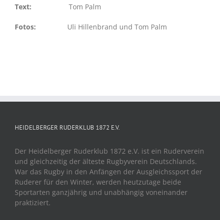
Text:
Tom Palm
Fotos:
Uli Hillenbrand und Tom Palm
HEIDELBERGER RUDERKLUB 1872 E.V.
Der Heidelberger Ruderklub 1872 e.V. ist ein Ruderverein
und gleichzeitig der älteste Rugbyverein Deutschlands.
War das Rugby in den Anfängen der Ausgleichssport der
Ruderer für den Winter, werden heutzutage beide
Sportarten ganzjährig und unabhängig voneinander
praktiziert.