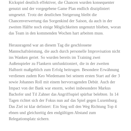
Kickspiel deutlich effektiver, die Chancen wurden konsequenter
genutzt und der vorgegebene Game Plan endlich diszipliniert
umgesetzt. Trotz der deutlichen Steigerung bleibt die
Chancenverwertung das Sorgenkind der Saison, da auch in der
zweiten Hälfte noch einige Möglichkeiten ungenutzt blieben, woran
das Team in den kommenden Wochen hart arbeiten muss.
Herausragend war an diesem Tag die geschlossene
Mannschaftsleistung, die auch durch personelle Improvisation nicht
ins Wanken geriet. So wurden bereits im Training zwei
Außenspieler zu Flankern umfunktioniert, die in der zweiten
Halbzeit maßgeblich zum Erfolg beitrugen. Besondere Erwähnung
verdienen zudem Keo Wiedemann bei seinem ersten Start auf der 3
sowie Johannes Roll mit einem hervorragenden Debüt. Auch der
Impact von der Bank war enorm, wobei insbesondere Markus
Bachofer und Til Zahner das Angriffsspiel spürbar belebten. In 14
Tagen richtet sich der Fokus nun auf das Spiel gegen Luxemburg.
Das Ziel ist klar definiert: Ein Sieg soll den Weg Richtung Top 4
ebnen und gleichzeitig den endgültigen Abstand zum
Relegationsplatz sichern.