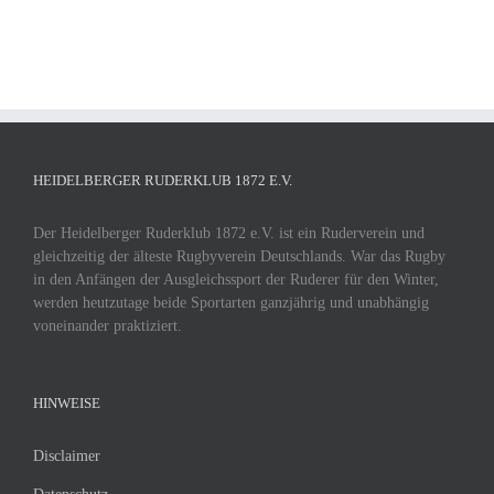
HEIDELBERGER RUDERKLUB 1872 E.V.
Der Heidelberger Ruderklub 1872 e.V. ist ein Ruderverein und
gleichzeitig der älteste Rugbyverein Deutschlands. War das Rugby
in den Anfängen der Ausgleichssport der Ruderer für den Winter,
werden heutzutage beide Sportarten ganzjährig und unabhängig
voneinander praktiziert.
HINWEISE
Disclaimer