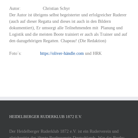
Autor: Christian Schyr
Der Autor ist übrigens selbst begeisterter und erfolgreicher Ruderer
(auch auf dieser Regatta und dieses ist auch in den Bildern
dokumentiert), Er umsorgt alle Teilnehmenden mit Planung und
Logistik und die meisten Boote trainiert er auch als Trainer und auf
den dazugehörigen Regatten. Chapeau! (Die Redaktion)
Foto´s:
https://oliver-händle.com
und HRK
HEIDELBERGER RUDERKLUB 1872 E.V.
Der Heidelberger Ruderklub 1872 e.V. ist ein Ruderverein und
gleichzeitig der älteste Rugbyverein Deutschlands. War das Rugby