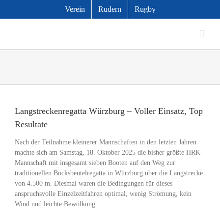
Zum
Verein
Rudern
Rugby
Inhalt
springen
Zeige
grösseres
Langstreckenregatta Würzburg – Voller Einsatz, Top
Bild
Resultate
Nach der Teilnahme kleinerer Mannschaften in den letzten Jahren
machte sich am Samstag, 18. Oktober 2025 die bisher größte HRK-
Mannschaft mit insgesamt sieben Booten auf den Weg zur
traditionellen Bocksbeutelregatta in Würzburg über die Langstrecke
von 4.500 m. Diesmal waren die Bedingungen für dieses
anspruchsvolle Einzelzeitfahren optimal, wenig Strömung, kein
Wind und leichte Bewölkung.