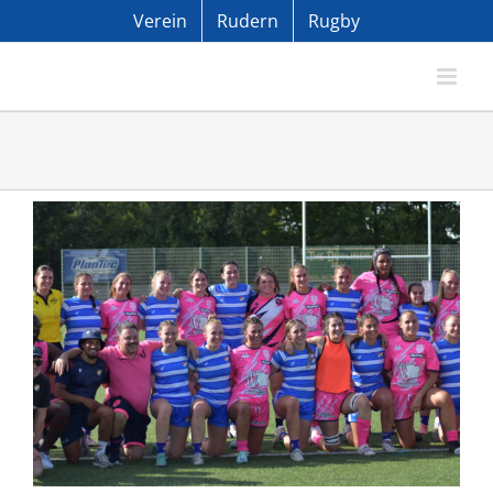
Zum
Verein
Rudern
Rugby
Inhalt
springen
Zeige
grösseres
Bild