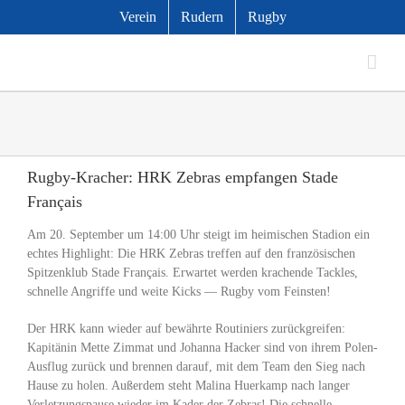
Zum
Verein
Rudern
Rugby
Inhalt
springen
Rugby-Kracher: HRK Zebras empfangen Stade
Français
Am 20. September um 14:00 Uhr steigt im heimischen Stadion ein
echtes Highlight: Die HRK Zebras treffen auf den französischen
Spitzenklub Stade Français. Erwartet werden krachende Tackles,
schnelle Angriffe und weite Kicks — Rugby vom Feinsten!
Der HRK kann wieder auf bewährte Routiniers zurückgreifen:
Kapitänin Mette Zimmat und Johanna Hacker sind von ihrem Polen-
Ausflug zurück und brennen darauf, mit dem Team den Sieg nach
Hause zu holen. Außerdem steht Malina Huerkamp nach langer
Verletzungspause wieder im Kader der Zebras! Die schnelle