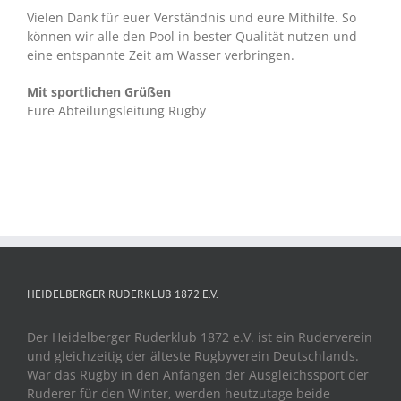
Vielen Dank für euer Verständnis und eure Mithilfe. So
können wir alle den Pool in bester Qualität nutzen und
eine entspannte Zeit am Wasser verbringen.
Mit sportlichen Grüßen
Eure Abteilungsleitung Rugby
HEIDELBERGER RUDERKLUB 1872 E.V.
Der Heidelberger Ruderklub 1872 e.V. ist ein Ruderverein
und gleichzeitig der älteste Rugbyverein Deutschlands.
War das Rugby in den Anfängen der Ausgleichssport der
Ruderer für den Winter, werden heutzutage beide