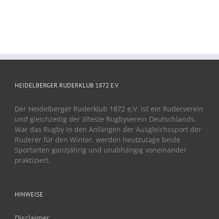
HEIDELBERGER RUDERKLUB 1872 E.V.
Der Heidelberger Ruderklub 1872 e.V. ist ein Ruderverein
und gleichzeitig der älteste Rugbyverein Deutschlands.
War das Rugby in den Anfängen der Ausgleichssport der
Ruderer für den Winter, werden heutzutage beide
Sportarten ganzjährig und unabhängig voneinander
praktiziert.
HINWEISE
Disclaimer