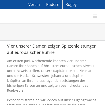
Zum
Verein
Rudern
Rugby
Inhalt
springen
Vier unserer Damen zeigen Spitzenleistungen
auf europäischer Bühne
Am ersten Juni-Wochenende konnten vier unserer
Damen ihr Können auf höchstem europäischen Niveau
unter Beweis stellen. Unsere Kapitänin Mette Zimmat
und die Hacker-Schwestern Johanna und Sophie
knüpften an ihre herausragenden Leistungen der
bisherigen Saison an und zeigten beeindruckendes
Rugbyspiel.
Besonders stolz sind wir jedoch auf unser Eigengewächs
Charlotte Malaizier. Für Charlotte war es die erste