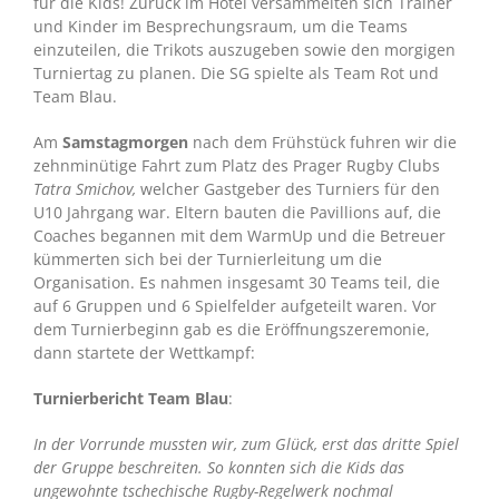
für die Kids! Zurück im Hotel versammelten sich Trainer
und Kinder im Besprechungsraum, um die Teams
einzuteilen, die Trikots auszugeben sowie den morgigen
Turniertag zu planen. Die SG spielte als Team Rot und
Team Blau.
Am
Samstagmorgen
nach dem Frühstück fuhren wir die
zehnminütige Fahrt zum Platz des Prager Rugby Clubs
Tatra Smichov,
welcher Gastgeber des Turniers für den
U10 Jahrgang war. Eltern bauten die Pavillions auf, die
Coaches begannen mit dem WarmUp und die Betreuer
kümmerten sich bei der Turnierleitung um die
Organisation. Es nahmen insgesamt 30 Teams teil, die
auf 6 Gruppen und 6 Spielfelder aufgeteilt waren. Vor
dem Turnierbeginn gab es die Eröffnungszeremonie,
dann startete der Wettkampf:
Turnierbericht Team Blau
:
In der Vorrunde mussten wir, zum Glück, erst das dritte Spiel
der Gruppe beschreiten. So konnten sich die Kids das
ungewohnte tschechische Rugby-Regelwerk nochmal