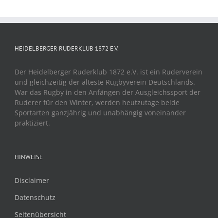
HEIDELBERGER RUDERKLUB 1872 E.V.
Der Heidelberger Ruderklub 1872 e.V. ist ein Ruderverein
und gleichzeitig der älteste Rugbyverein Deutschlands.
War das Rugby in den Anfängen der Ausgleichssport der
Ruderer für den Winter, werden heutzutage beide
Sportarten ganzjährig und unabhängig voneinander
praktiziert.
HINWEISE
Disclaimer
Datenschutz
Seitenübersicht