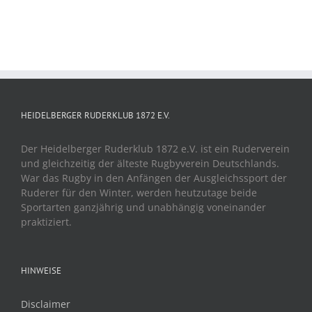
HEIDELBERGER RUDERKLUB 1872 E.V.
Der Heidelberger Ruderklub 1872 e.V. ist ein Ruderverein
und gleichzeitig der älteste Rugbyverein Deutschlands.
War das Rugby in den Anfängen der Ausgleichssport der
Ruderer für den Winter, werden heutzutage beide
Sportarten ganzjährig und unabhängig voneinander
praktiziert.
HINWEISE
Disclaimer