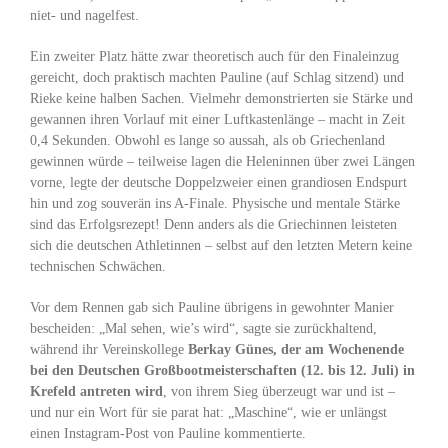
niet- und nagelfest.
Ein zweiter Platz hätte zwar theoretisch auch für den Finaleinzug
gereicht, doch praktisch machten Pauline (auf Schlag sitzend) und
Rieke keine halben Sachen. Vielmehr demonstrierten sie Stärke und
gewannen ihren Vorlauf mit einer Luftkastenlänge – macht in Zeit
0,4 Sekunden. Obwohl es lange so aussah, als ob Griechenland
gewinnen würde – teilweise lagen die Heleninnen über zwei Längen
vorne, legte der deutsche Doppelzweier einen grandiosen Endspurt
hin und zog souverän ins A-Finale. Physische und mentale Stärke
sind das Erfolgsrezept! Denn anders als die Griechinnen leisteten
sich die deutschen Athletinnen – selbst auf den letzten Metern keine
technischen Schwächen.
Vor dem Rennen gab sich Pauline übrigens in gewohnter Manier
bescheiden: „Mal sehen, wie’s wird“, sagte sie zurückhaltend,
während ihr Vereinskollege
Berkay Günes, der am Wochenende
bei den Deutschen Großbootmeisterschaften (12. bis 12. Juli) in
Krefeld antreten wird
, von ihrem Sieg überzeugt war und ist –
und nur ein Wort für sie parat hat: „Maschine“, wie er unlängst
einen Instagram-Post von Pauline kommentierte.