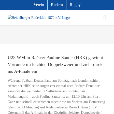
Zum
Verein
Rudern
Rugby
Inhalt
springen
Zeige
grösseres
U23 WM in Račice: Pauline Sauter (HRK) gewinnt
Bild
Vorrunde im leichten Doppelzweier und zieht direkt
ins A-Finale ein
Während Fußball-Deutschland am Sonntag nach London schielt,
richtet der HRK seine Augen erst einmal nach Račice: Denn dort
kämpfen die weltbesten U23-Ruderer am Sonntag um
Medaillengold – auch Pauline Sauter ist um 12:10 Uhr am Start.
Ganz und schnell entschieden machte sie im Vorlauf am Donnerstag
(Zeit: 07:23 Minuten) mit Ruderpartnerin Rieke Hülsen (TSV
Otterndorf) das A-Finale in der Disziplin „leichter Doppelzweier“